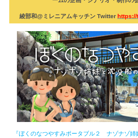
ームの企画・シナリオ・
制作の
綾部和@ミレニアムキッチン Twitter
https:/
『ぼくのなつやすみポータブル２ ナゾナゾ姉